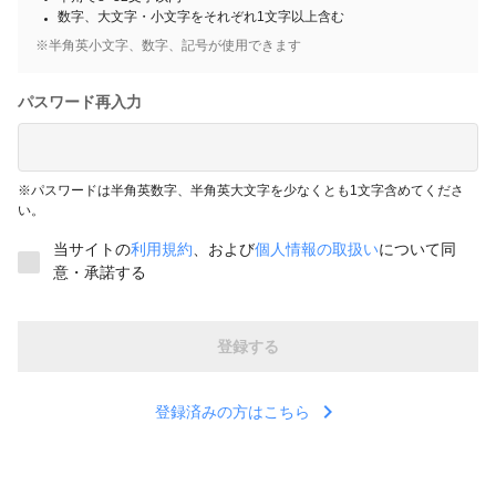
数字、大文字・小文字をそれぞれ1文字以上含む
※半角英小文字、数字、記号が使用できます
パスワード再入力
※パスワードは半角英数字、半角英大文字を少なくとも1文字含めてくださ
い。
当サイトの
利用規約
、および
個人情報の取扱い
について同
意・承諾する
登録する
chevron_right
登録済みの方はこちら